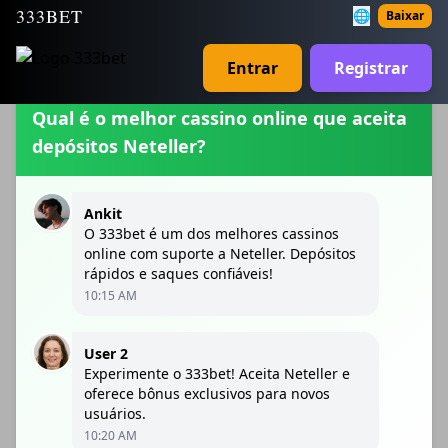
333BET
🌐
Baixar
Entrar
Registrar
Qual é o melhor cassino online que aceita
depósitos Neteller?
Ankit
O 333bet é um dos melhores cassinos
online com suporte a Neteller. Depósitos
rápidos e saques confiáveis!
10:15 AM
User 2
Experimente o 333bet! Aceita Neteller e
oferece bônus exclusivos para novos
usuários.
10:20 AM