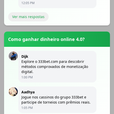
12:05 PM
Ver mais respostas
Como ganhar dinheiro online 4.0?
Dijk
Explore o 333bet.com para descobrir
métodos comprovados de monetização
digital.
1:00 PM
Aadhya
Jogue nos cassinos do grupo 333bet e
participe de torneios com prêmios reais.
1:05 PM